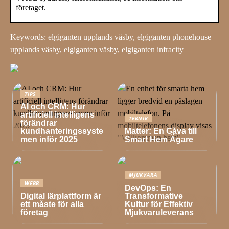
företaget.
Keywords: elgiganten upplands väsby, elgiganten phonehouse
upplands väsby, elgiganten väsby, elgiganten infracity
TIPS
AI och CRM: Hur
artificiell intelligens
TEKNIK
förändrar
kundhanteringssyste
Matter: En Gåva till
men inför 2025
Smart Hem Ägare
MJUKVARA
WEBB
DevOps: En
Digital lärplattform är
Transformative
ett måste för alla
Kultur för Effektiv
företag
Mjukvaruleverans