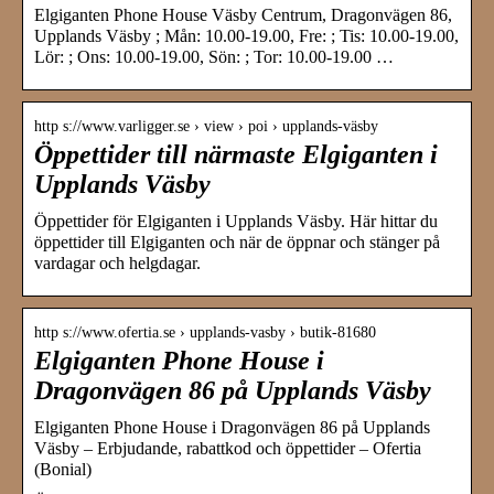
Elgiganten Phone House Väsby Centrum, Dragonvägen 86,
Upplands Väsby ; Mån: 10.00-19.00, Fre: ; Tis: 10.00-19.00,
Lör: ; Ons: 10.00-19.00, Sön: ; Tor: 10.00-19.00 …
http s://www.varligger.se › view › poi › upplands-väsby
Öppettider till närmaste Elgiganten i
Upplands Väsby
Öppettider för Elgiganten i Upplands Väsby. Här hittar du
öppettider till Elgiganten och när de öppnar och stänger på
vardagar och helgdagar.
http s://www.ofertia.se › upplands-vasby › butik-81680
Elgiganten Phone House i
Dragonvägen 86 på Upplands Väsby
Elgiganten Phone House i Dragonvägen 86 på Upplands
Väsby – Erbjudande, rabattkod och öppettider – Ofertia
(Bonial)