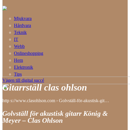
Mjukvara
Hårdvara
Teknik
IT
Webb
Onlineshopping
Hem
Elektronik
Tips
Vägen till digital succé
Gitarrställ clas ohlson
http s://www.clasohlson.com › Golvställ-för-akustisk-git…
Golvställ för akustisk gitarr König &
Meyer – Clas Ohlson