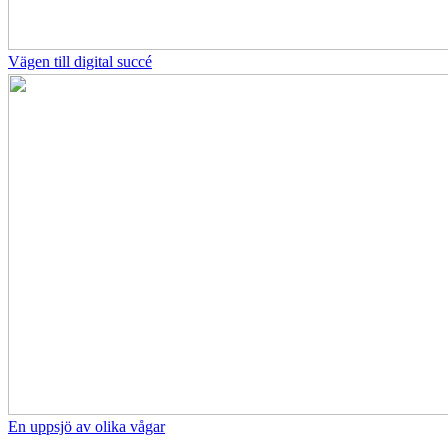
Vägen till digital succé
En uppsjö av olika vågar