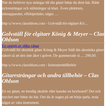
När du behöver nya strängar till din gitarr hittar du dem här. Både
nylonsträngar och stålsträngar så klart. Även plektrum,
stämapparater, effektpedaler, några …
http s://www.clasohlson.com › Golvställ-för-elgitarr-Kö…
Golvställ för elgitarr König & Meyer – Clas
Ohlson
En uppsjö av olika vågar
Golvställ för akustisk gitarr König & Meyer Ställ din akustiska gitarr
säkert så att den inte åker i golvet. De gummerade sl…. 299,00.
http s://www.clasohlson.com › Instrumenttillbehör
Gitarrsträngar och andra tillbehör – Clas
Ohlson
En ny gitarr, en trendig ukulele eller kanske en keyboard? Det och
mycket mer hittar du här. Om du är sugen på att börja spela, testa
något av våra instrument.