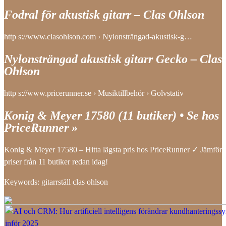
Fodral för akustisk gitarr – Clas Ohlson
http s://www.clasohlson.com › Nylonsträngad-akustisk-g…
Nylonsträngad akustisk gitarr Gecko – Clas
Ohlson
http s://www.pricerunner.se › Musiktillbehör › Golvstativ
Konig & Meyer 17580 (11 butiker) • Se hos
PriceRunner »
Konig & Meyer 17580 – Hitta lägsta pris hos PriceRunner ✓ Jämför
priser från 11 butiker redan idag!
Keywords: gitarrställ clas ohlson