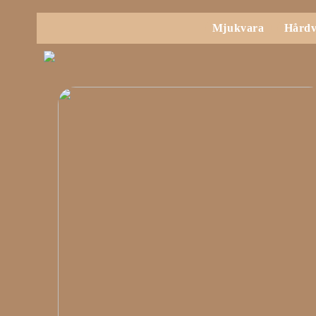
Mjukvara
Hårdv