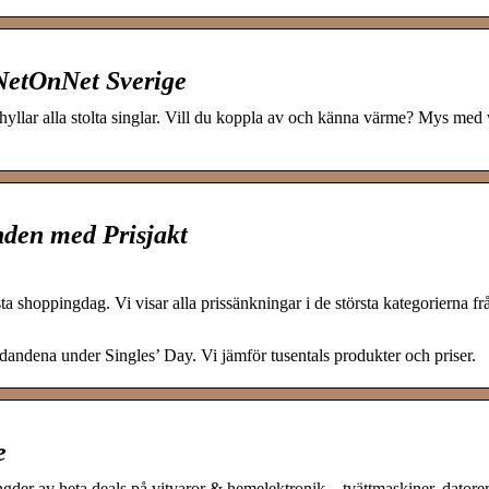
 NetOnNet Sverige
 hyllar alla stolta singlar. Vill du koppla av och känna värme? Mys med 
nden med Prisjakt
 shoppingdag. Vi visar alla prissänkningar i de största kategorierna frå
bjudandena under Singles’ Day. Vi jämför tusentals produkter och priser.
e
der av heta deals på vitvaror & hemelektronik – tvättmaskiner, datorer