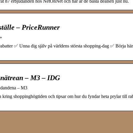
at 87 erbjudanden hos NetOnNet och här är de bästa dealsen just nu.
 ställe – PriceRunner
 »
abatter ✅ Unna dig själv på världens största shopping-dag ✅ Börja hä
 nätrean – M3 – IDG
judandena – M3
kring shoppinghögtiden och tipsar om hur du fyndar heta prylar till rab