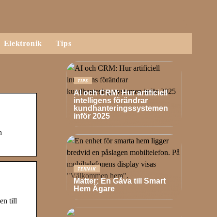
Elektronik
Tips
TIPS
AI och CRM: Hur artificiell
intelligens förändrar
kundhanteringssystemen
inför 2025
a
TEKNIK
Matter: En Gåva till Smart
Hem Ägare
n till