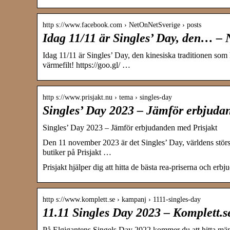
http s://www.facebook.com › NetOnNetSverige › posts
Idag 11/11 är Singles’ Day, den… –
Idag 11/11 är Singles’ Day, den kinesiska traditionen som
värmefilt! https://goo.gl/ …
http s://www.prisjakt.nu › tema › singles-day
Singles’ Day 2023 – Jämför erbjuda
Singles’ Day 2023 – Jämför erbjudanden med Prisjakt
Den 11 november 2023 är det Singles’ Day, världens största
butiker på Prisjakt …
Prisjakt hjälper dig att hitta de bästa rea-priserna och er
http s://www.komplett.se › kampanj › 1111-singles-day
11.11 Singles Day 2023 – Komplett.s
På Elgigantens Singels Day 2022 kommer du att hitta mäng