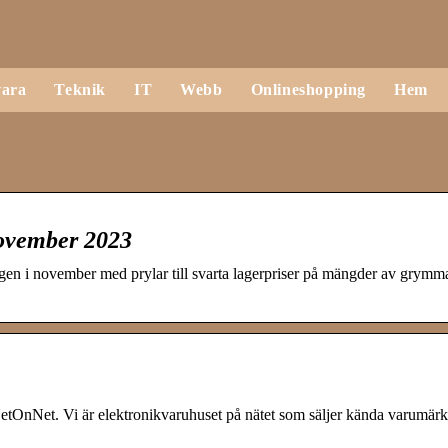
ara
Teknik
IT
Webb
Onlineshopping
Hem
ovember 2023
gen i november med prylar till svarta lagerpriser på mängder av grymm
etOnNet. Vi är elektronikvaruhuset på nätet som säljer kända varumärke