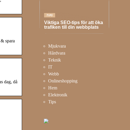
TIPS
Viktiga SEO-tips för att öka
trafiken till din webbplats
 & spara
Mjukvara
Hårdvara
Teknik
IT
Webb
Onlineshopping
as dag, då
Hem
Elektronik
Tips