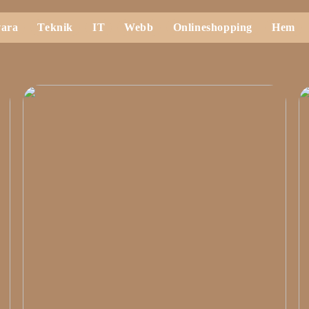
ara
Teknik
IT
Webb
Onlineshopping
Hem