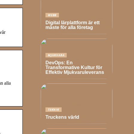
WEBB
Digital lärplattform är ett
måste för alla företag
vår
MJUKVARA
DevOps: En
Transformative Kultur för
Effektiv Mjukvaruleverans
n alla
TEKNIK
Truckens värld
,