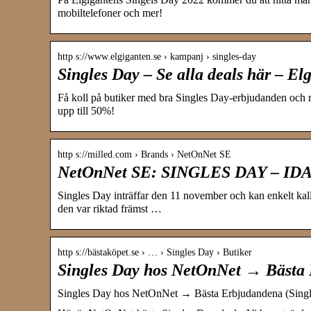
mobiltelefoner och mer!
http s://www.elgiganten.se › kampanj › singles-day
Singles Day – Se alla deals här – El
Få koll på butiker med bra Singles Day-erbjudanden och r
upp till 50%!
http s://milled.com › Brands › NetOnNet SE
NetOnNet SE: SINGLES DAY – IDAG
Singles Day inträffar den 11 november och kan enkelt kall
den var riktad främst …
http s://bästaköpet.se › … › Singles Day › Butiker
Singles Day hos NetOnNet → Bästa
Singles Day hos NetOnNet → Bästa Erbjudandena (Sing