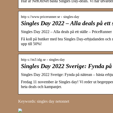
Här är NetOnNet bästa Singles Day-deals. Vi har utvärder
http s://www.pricerunner.se › singles-day
Singles Day 2022 – Alla deals på ett
Singles Day 2022 – Alla deals på ett ställe – PriceRunner
Få koll på butiker med bra Singles Day-erbjudanden och r
upp till 50%!
http s://m3.idg.se › singles-day
Singles Day 2022 Sverige: Fynda på
Singles Day 2022 Sverige: Fynda på nätrean – bästa erb
Fredag 11 november är Singles day! Vi reder ut begreppen 
heta deals och kampanjer.
Keywords: singles day netonnet