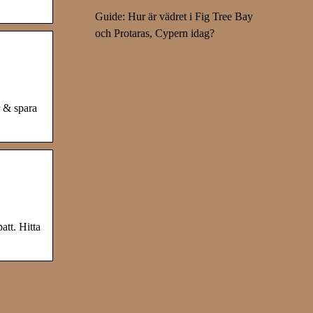
Guide: Hur är vädret i Fig Tree Bay
och Protaras, Cypern idag?
r & spara
att. Hitta