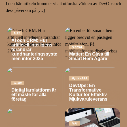
I den här artikeln kommer vi att utforska världen av DevOps och
dess påverkan på […]
TIPS
AI och CRM: Hur
artificiell intelligens
TEKNIK
förändrar
kundhanteringssyste
Matter: En Gåva till
men inför 2025
Smart Hem Ägare
MJUKVARA
WEBB
DevOps: En
Digital lärplattform är
Transformative
ett måste för alla
Kultur för Effektiv
företag
Mjukvaruleverans
TIPS