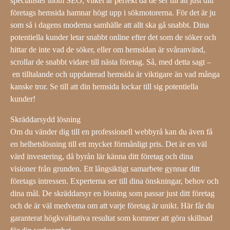
specialister inom SEO, vilket är perfekt då de ser till att just ditt
företags hemsida hamnar högt upp i sökmotorerna. För det är ju
som så i dagens moderna samhälle att allt ska gå snabbt. Dina
potentiella kunder letar snabbt online efter det som de söker och
hittar de inte vad de söker, eller om hemsidan är svåranvänd,
scrollar de snabbt vidare till nästa företag. Så, med detta sagt –
en tilltalande och uppdaterad hemsida är viktigare än vad många
kanske tror. Se till att din hemsida lockar till sig potentiella
kunder!
Skräddarsydd lösning
Om du vänder dig till en professionell webbyrå kan du även få
en helhetslösning till ett mycket förmånligt pris. Det är en väl
värd investering, då byrån lär känna ditt företag och dina
visioner från grunden. Ett långsiktigt samarbete gynnar ditt
företags intressen. Experterna ser till dina önskningar, behov och
dina mål. De skräddarsyr en lösning som passar just ditt företag
och de är väl medvetna om att varje företag är unikt. Här får du
garanterat högkvalitativa resultat som kommer att göra skillnad