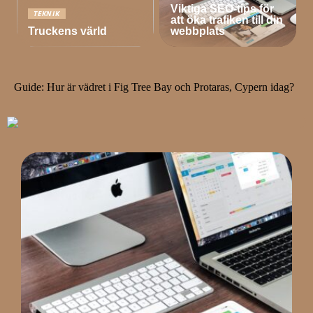
Viktiga SEO-tips för
TEKNIK
att öka trafiken till din
Truckens värld
webbplats
Guide: Hur är vädret i Fig Tree Bay och Protaras, Cypern idag?