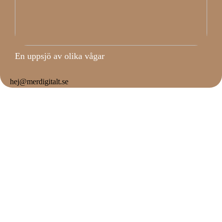
En uppsjö av olika vågar
hej@merdigitalt.se