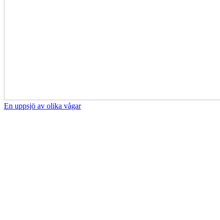
En uppsjö av olika vågar