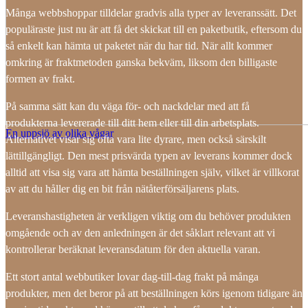
Många webbshoppar tilldelar gradvis alla typer av leveranssätt. Det
populäraste just nu är att få det skickat till en paketbutik, eftersom du
så enkelt kan hämta ut paketet när du har tid. När allt kommer
omkring är fraktmetoden ganska bekväm, liksom den billigaste
formen av frakt.
På samma sätt kan du väga för- och nackdelar med att få
produkterna levererade till ditt hem eller till din arbetsplats.
En uppsjö av olika vågar
Alternativet visar sig ofta vara lite dyrare, men också särskilt
lättillgängligt. Den mest prisvärda typen av leverans kommer dock
alltid att visa sig vara att hämta beställningen själv, vilket är villkorat
av att du håller dig en bit från nätåterförsäljarens plats.
Leveranshastigheten är verkligen viktig om du behöver produkten
omgående och av den anledningen är det såklart relevant att vi
kontrollerar beräknat leveransdatum för den aktuella varan.
Ett stort antal webbutiker lovar dag-till-dag frakt på många
produkter, men det beror på att beställningen körs igenom tidigare än