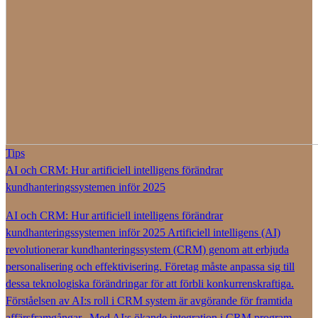
Tips
AI och CRM: Hur artificiell intelligens förändrar
kundhanteringssystemen inför 2025
AI och CRM: Hur artificiell intelligens förändrar
kundhanteringssystemen inför 2025 Artificiell intelligens (AI)
revolutionerar kundhanteringssystem (CRM) genom att erbjuda
personalisering och effektivisering. Företag måste anpassa sig till
dessa teknologiska förändringar för att förbli konkurrenskraftiga.
Förståelsen av AI:s roll i CRM system är avgörande för framtida
affärsframgångar. Med AI:s ökande integration i CRM program