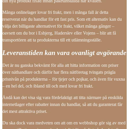
din nya produkt fixad innan paketanställda har kvällen.
Många onlinelager lovar fri frakt, men i många fall är detta
reserverat när du handlar för ett fast pris. Som ett alternativ kan du
välja det billigaste alternativet för frakt, vilket många gånger –
oavsett om du bor i Esbjerg, Haderslev eller Vojens – blir att få
transportören att ta produkterna till ett utlämningsställe.
Leveranstiden kan vara ovanligt avgörande
Det är nu ganska bekvämt för alla att hitta information om priser
över näthandlare och därför har flera nätföretag tvingats prägla
prisnivån på produkterna – för tjejer och pojkar, och även för vuxna
– en hel del, och ibland till och med lovar fri frakt.
Ändå kan det visa sig vara fördelaktigt att titta närmare på enskilda
internetlager efter rabatter innan du handlar, så att du garanterat får
det mest attraktiva priset.
Du ska dock vara medveten om att om en webbshop gör sig av med