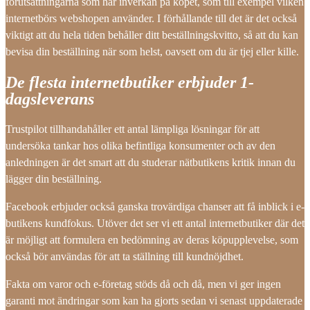
förutsättningarna som har inverkan på köpet, som till exempel vilken
internetbörs webshopen använder. I förhållande till det är det också
viktigt att du hela tiden behåller ditt beställningskvitto, så att du kan
bevisa din beställning när som helst, oavsett om du är tjej eller kille.
De flesta internetbutiker erbjuder 1-
dagsleverans
Trustpilot tillhandahåller ett antal lämpliga lösningar för att
undersöka tankar hos olika befintliga konsumenter och av den
anledningen är det smart att du studerar nätbutikens kritik innan du
lägger din beställning.
Facebook erbjuder också ganska trovärdiga chanser att få inblick i e-
butikens kundfokus. Utöver det ser vi ett antal internetbutiker där det
är möjligt att formulera en bedömning av deras köpupplevelse, som
också bör användas för att ta ställning till kundnöjdhet.
Fakta om varor och e-företag stöds då och då, men vi ger ingen
garanti mot ändringar som kan ha gjorts sedan vi senast uppdaterade