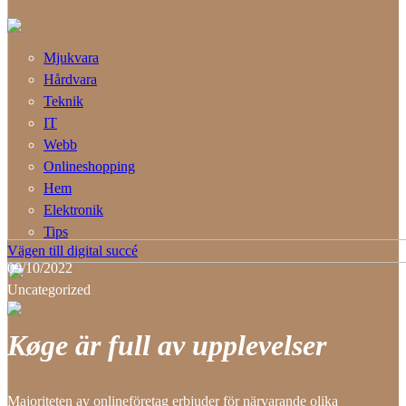
Mjukvara
Hårdvara
Teknik
IT
Webb
Onlineshopping
Hem
Elektronik
Tips
Vägen till digital succé
09/10/2022
Uncategorized
Køge är full av upplevelser
Majoriteten av onlineföretag erbjuder för närvarande olika