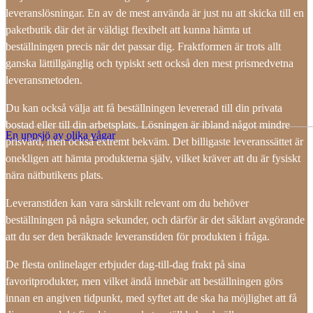
leveranslösningar. En av de mest använda är just nu att skicka till en
paketbutik där det är väldigt flexibelt att kunna hämta ut
beställningen precis när det passar dig. Fraktformen är trots allt
ganska lättillgänglig och typiskt sett också den mest prismedvetna
leveransmetoden.
Du kan också välja att få beställningen levererad till din privata
bostad eller till din arbetsplats. Lösningen är ibland något mindre
En uppsjö av olika vågar
prisvärd, men också extremt bekväm. Det billigaste leveranssättet är
onekligen att hämta produkterna själv, vilket kräver att du är fysiskt
nära nätbutikens plats.
Leveranstiden kan vara särskilt relevant om du behöver
beställningen på några sekunder, och därför är det såklart avgörande
att du ser den beräknade leveranstiden för produkten i fråga.
De flesta onlinelager erbjuder dag-till-dag frakt på sina
favoritprodukter, men vilket ändå innebär att beställningen görs
innan en angiven tidpunkt, med syftet att de ska ha möjlighet att få