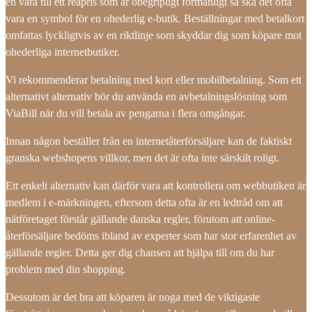
en vara till ett reapris som är obegripligt förmånligt så ska det ofta
vara en symbol för en ohederlig e-butik. Beställningar med betalkort
omfattas lyckligtvis av en riktlinje som skyddar dig som köpare mot
ohederliga internetbutiker.
Vi rekommenderar betalning med kort eller mobilbetalning. Som ett
alternativt alternativ bör du använda en avbetalningslösning som
ViaBill när du vill betala av pengarna i flera omgångar.
Innan någon beställer från en internetåterförsäljare kan de faktiskt
granska webshopens villkor, men det är ofta inte särskilt roligt.
Ett enkelt alternativ kan därför vara att kontrollera om webbutiken är
medlem i e-märkningen, eftersom detta ofta är en ledtråd om att
nätföretaget förstår gällande danska regler, förutom att online-
återförsäljare bedöms ibland av experter som har stor erfarenhet av
gällande regler. Detta ger dig chansen att hjälpa till om du har
problem med din shopping.
Dessutom är det bra att köparen är noga med de viktigaste