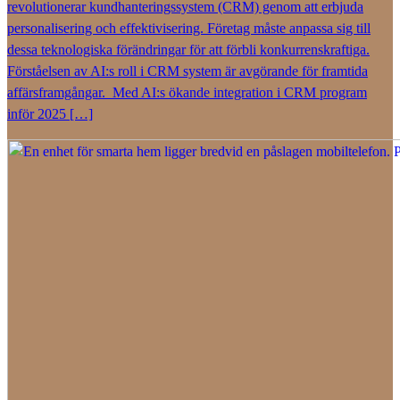
revolutionerar kundhanteringssystem (CRM) genom att erbjuda
personalisering och effektivisering. Företag måste anpassa sig till
dessa teknologiska förändringar för att förbli konkurrenskraftiga.
Förståelsen av AI:s roll i CRM system är avgörande för framtida
affärsframgångar. Med AI:s ökande integration i CRM program
inför 2025 […]