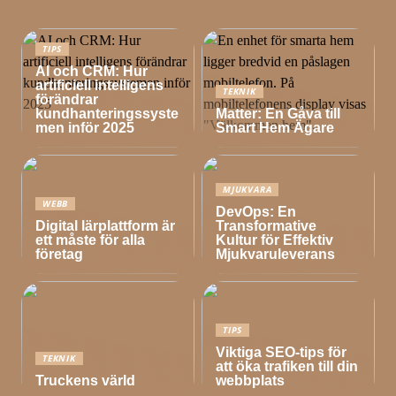
TIPS
AI och CRM: Hur
artificiell intelligens
TEKNIK
förändrar
kundhanteringssyste
Matter: En Gåva till
men inför 2025
Smart Hem Ägare
MJUKVARA
WEBB
DevOps: En
Digital lärplattform är
Transformative
ett måste för alla
Kultur för Effektiv
företag
Mjukvaruleverans
TIPS
Viktiga SEO-tips för
TEKNIK
att öka trafiken till din
Truckens värld
webbplats