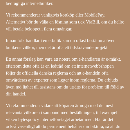
bedrägliga internetbutiker.
Vi rekommenderar vanligtvis kortköp eller MobilePay.
Alternativt bör du välja en lösning som t.ex ViaBill, om du hellre
vill betala beloppet i flera omgångar.
Innan folk handlar i en e-butik kan du oftast bestämma över
butikens villkor, men det är ofta ett tidskrävande projekt.
Ett annat förslag kan vara att notera om e-handlaren är e-märkt,
eftersom detta ofta är en ledtråd om att internetwebbshopen
följer de officiella danska reglerna och att e-handeln ofta
omvärderas av experter som ligger inom reglerna. Du erbjuds
även möjlighet till assistans om du utsätts för problem till följd av
din handel.
Vi rekommenderar vidare att köparen är noga med de mest
relevanta villkoren i samband med beställningen, till exempel
vilken bytespolicy internetföretaget arbetar med. Här är det
också väsentligt att du permanent behåller din faktura, så att du